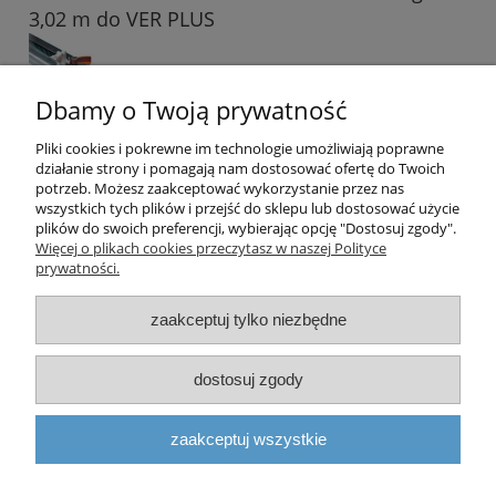
3,02 m do VER PLUS
738,00 zł
Dbamy o Twoją prywatność
600,00 zł
Cena netto:
Pliki cookies i pokrewne im technologie umożliwiają poprawne
działanie strony i pomagają nam dostosować ofertę do Twoich
do koszyka
potrzeb. Możesz zaakceptować wykorzystanie przez nas
wszystkich tych plików i przejść do sklepu lub dostosować użycie
plików do swoich preferencji, wybierając opcję "Dostosuj zgody".
«
1
2
»
Więcej o plikach cookies przeczytasz w naszej Polityce
prywatności.
Pomoc
zaakceptuj tylko niezbędne
Dostawa i płatność
dostosuj zgody
Moje konto
zaakceptuj wszystkie
O firmie